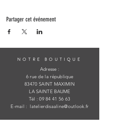
Partager cet événement
NOTRE BOUTIQUE
Adresse :
6 rue de la république
83470 SAINT MAXIMIN
LA SAINTE BAUME
Tél :
09 84 41 56 63
E-mail :
latelierdisaaline@outlook.fr