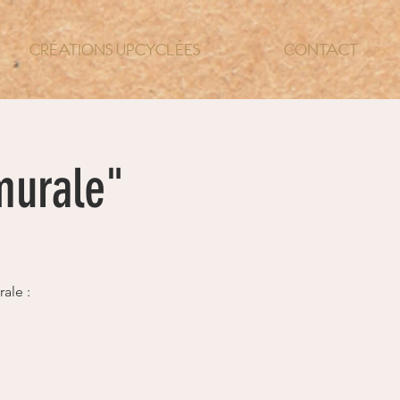
CRÉATIONS UPCYCLÉES
CONTACT
murale"
ale :