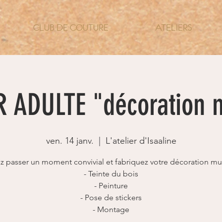
CLUB DE COUTURE
ATELIERS
R ADULTE "décoration 
ven. 14 janv.
  |  
L'atelier d'Isaaline
z passer un moment convivial et fabriquez votre décoration mur
- Teinte du bois
- Peinture
- Pose de stickers
- Montage