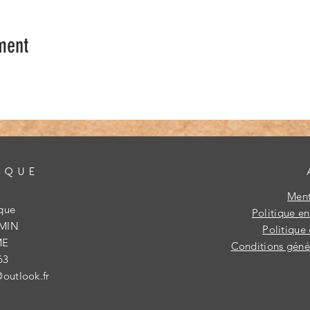
ment
IQUE
Ment
ique
Politique e
IMIN
Politique 
ME
Conditions génér
63
@outlook.fr