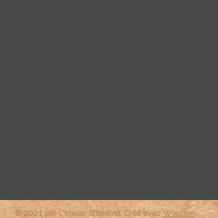
© 2021 par L'atelier d'Isaaline. Créé avec
Wix.com