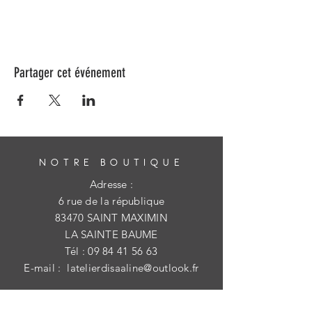
Partager cet événement
NOTRE BOUTIQUE
Adresse :
6 rue de la république
83470 SAINT MAXIMIN
LA SAINTE BAUME
Tél :
09 84 41 56 63
E-mail :
latelierdisaaline@outlook.fr