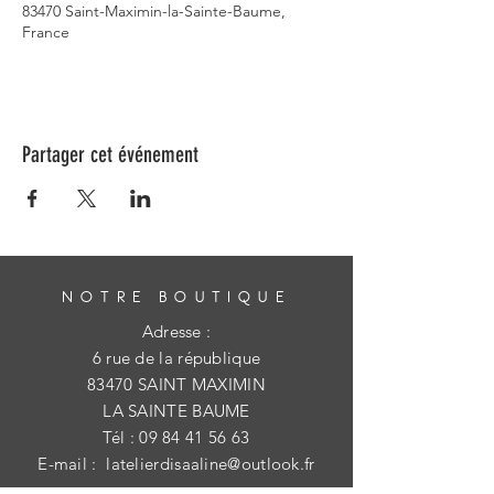
83470 Saint-Maximin-la-Sainte-Baume,
France
Partager cet événement
NOTRE BOUTIQUE
Adresse :
6 rue de la république
83470 SAINT MAXIMIN
LA SAINTE BAUME
Tél :
09 84 41 56 63
E-mail :
latelierdisaaline@outlook.fr