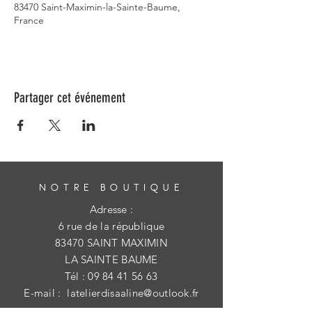
83470 Saint-Maximin-la-Sainte-Baume,
France
Partager cet événement
NOTRE BOUTIQUE
Adresse :
6 rue de la république
83470 SAINT MAXIMIN
LA SAINTE BAUME
Tél :
09 84 41 56 63
E-mail :
latelierdisaaline@outlook.fr