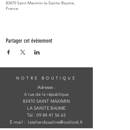
83470 Saint-Maximin-la-Sainte-Baume,
France
Partager cet événement
NOTRE BOUTIQUE
Adresse :
6 rue de la république
83470 SAINT MAXIMIN
LA SAINTE BAUME
Tél :
09 84 41 56 63
E-mail :
latelierdisaaline@outlook.fr