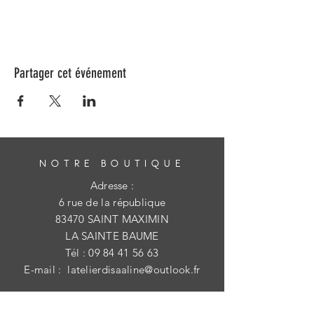
Partager cet événement
NOTRE BOUTIQUE
Adresse :
6 rue de la république
83470 SAINT MAXIMIN
LA SAINTE BAUME
Tél :
09 84 41 56 63
E-mail :
latelierdisaaline@outlook.fr