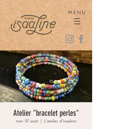
MENU
Atelier "bracelet perles"
mer. 07 août
  |  
L'atelier d'Isaaline