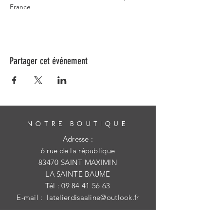
France
Partager cet événement
NOTRE BOUTIQUE
Adresse :
6 rue de la république
83470 SAINT MAXIMIN
LA SAINTE BAUME
Tél :
09 84 41 56 63
E-mail :
latelierdisaaline@outlook.fr