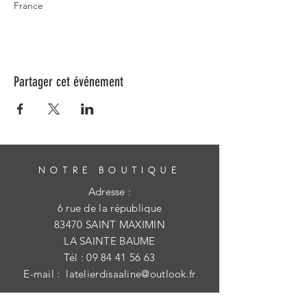
France
Partager cet événement
NOTRE BOUTIQUE
Adresse :
6 rue de la république
83470 SAINT MAXIMIN
LA SAINTE BAUME
Tél :
09 84 41 56 63
E-mail :
latelierdisaaline@outlook.fr