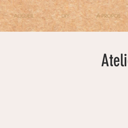
ACCUEIL
DIY
À PROPOS
Atel