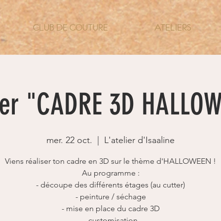
CLUB DE COUTURE
ATELIERS
ier "CADRE 3D HALLO
mer. 22 oct.
  |  
L'atelier d'Isaaline
Viens réaliser ton cadre en 3D sur le thème d'HALLOWEEN !
Au programme :
- découpe des différents étages (au cutter)
- peinture / séchage
- mise en place du cadre 3D
- customisation