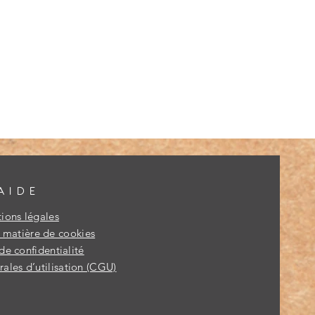
AIDE
ions légales
n matière de cookies
de confidentialité
ales d’utilisation (CGU)