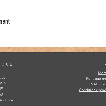
ment
IQUE
Ment
ique
Politique e
IMIN
Politique 
ME
Conditions génér
63
@outlook.fr