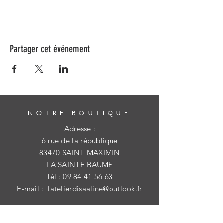
Partager cet événement
NOTRE BOUTIQUE
Adresse :
6 rue de la république
83470 SAINT MAXIMIN
LA SAINTE BAUME
Tél :
09 84 41 56 63
E-mail :
latelierdisaaline@outlook.fr