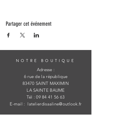
Partager cet événement
NOTRE BOUTIQUE
Adresse :
6 rue de la république
83470 SAINT MAXIMIN
LA SAINTE BAUME
Tél :
09 84 41 56 63
E-mail :
latelierdisaaline@outlook.fr