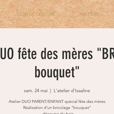
CLUB DE COUTURE
ATELIERS
DUO fête des mères "
bouquet"
sam. 24 mai
  |  
L'atelier d'Isaaline
Atelier DUO PARENT/ENFANT spécial fête des mères
Réalisation d'un bricolage "bouquet"
- découpe du bois