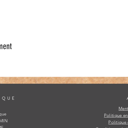
ment
IQUE
Ment
ique
Politique e
IMIN
Politique 
ME