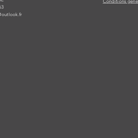
Conditions génér
63
@outlook.fr