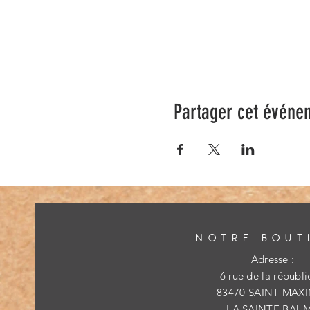
Partager cet événe
NOTRE BOUT
Adresse :
6 rue de la républ
83470 SAINT MAX
LA SAINTE BAU