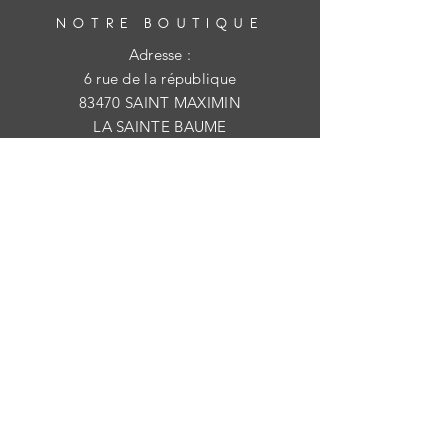
NOTRE BOUTIQUE
Adresse :
6 rue de la république
83470 SAINT MAXIMIN
LA SAINTE BAUME
Tél :
09 84 41 56 63
E-mail :
latelierdisaaline@outlook.fr