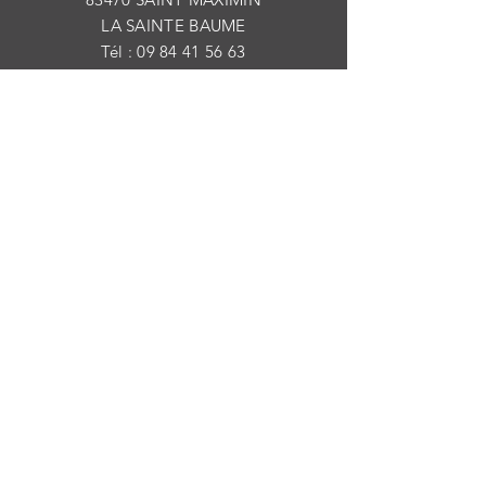
LA SAINTE BAUME
Tél :
09 84 41 56 63
E-mail :
latelierdisaaline@outlook.fr
AIDE
Mentions légales