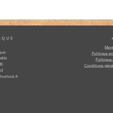
IQUE
Ment
ique
Politique e
IMIN
Politique 
ME
Conditions génér
63
@outlook.fr