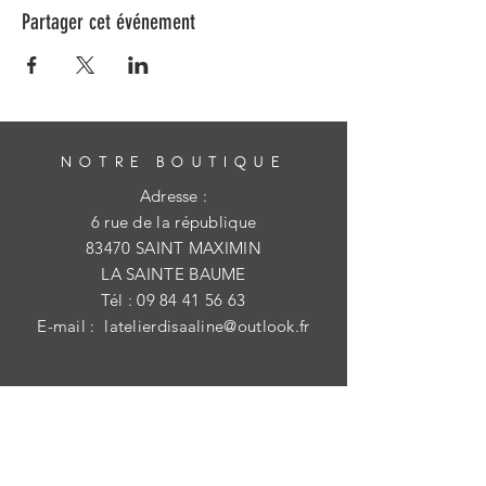
Partager cet événement
NOTRE BOUTIQUE
Adresse :
6 rue de la république
83470 SAINT MAXIMIN
LA SAINTE BAUME
Tél :
09 84 41 56 63
E-mail :
latelierdisaaline@outlook.fr