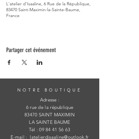
L'atelier d'Isaaline, 6 Rue de la République,
83470 Saint-Maximin-la-Sainte-Baume,
France
Partager cet événement
NOTRE BOUTIQUE
Adresse :
6 rue de la république
83470 SAINT MAXIMIN
LA SAINTE BAUME
Tél :
09 84 41 56 63
E-mail :
latelierdisaaline@outlook.fr