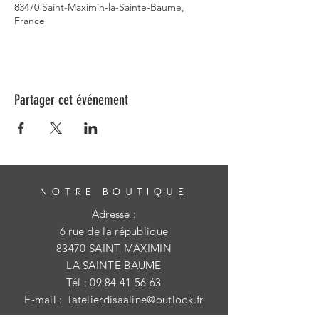
83470 Saint-Maximin-la-Sainte-Baume,
France
Partager cet événement
NOTRE BOUTIQUE
Adresse :
6 rue de la république
83470 SAINT MAXIMIN
LA SAINTE BAUME
Tél :
09 84 41 56 63
E-mail :
latelierdisaaline@outlook.fr