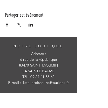
Partager cet événement
NOTRE BOUTIQUE
Adresse :
6 rue de la république
83470 SAINT MAXIMIN
LA SAINTE BAUME
Tél :
09 84 41 56 63
E-mail :
latelierdisaaline@outlook.fr