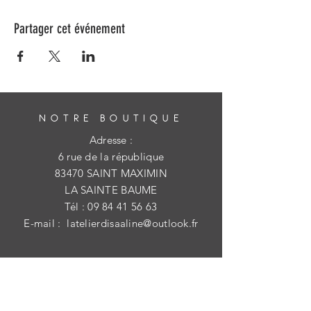
Partager cet événement
NOTRE BOUTIQUE
Adresse :
6 rue de la république
83470 SAINT MAXIMIN
LA SAINTE BAUME
Tél :
09 84 41 56 63
E-mail :
latelierdisaaline@outlook.fr