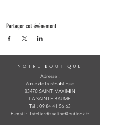
Partager cet événement
NOTRE BOUTIQUE
Adresse :
6 rue de la république
83470 SAINT MAXIMIN
LA SAINTE BAUME
Tél :
09 84 41 56 63
E-mail :
latelierdisaaline@outlook.fr