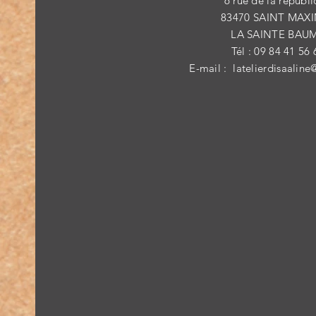
6 rue de la républ
83470 SAINT MAX
LA SAINTE BAU
Tél : 09 84 41 56 
E-mail :
latelierdisaaline