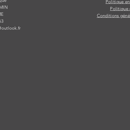
ique
Politique e
IMIN
Politique 
ME
Conditions génér
63
@outlook.fr