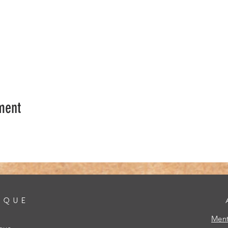
ment
IQUE
Ment