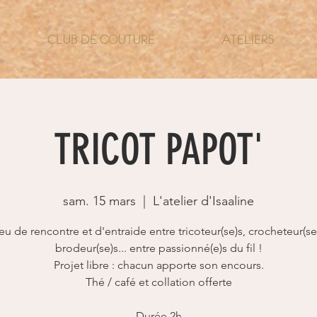
CLUB DE COUTURE
ATELIERS
TRICOT PAPOT'
sam. 15 mars
  |  
L'atelier d'Isaaline
eu de rencontre et d'entraide entre tricoteur(se)s, crocheteur(se
brodeur(se)s... entre passionné(e)s du fil !
Projet libre : chacun apporte son encours.
Thé / café et collation offerte
Durée 2h