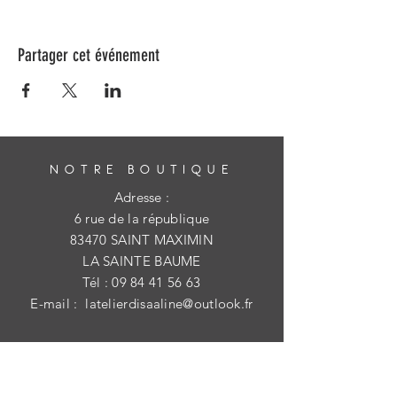
Partager cet événement
NOTRE BOUTIQUE
Adresse :
6 rue de la république
83470 SAINT MAXIMIN
LA SAINTE BAUME
Tél :
09 84 41 56 63
E-mail :
latelierdisaaline@outlook.fr